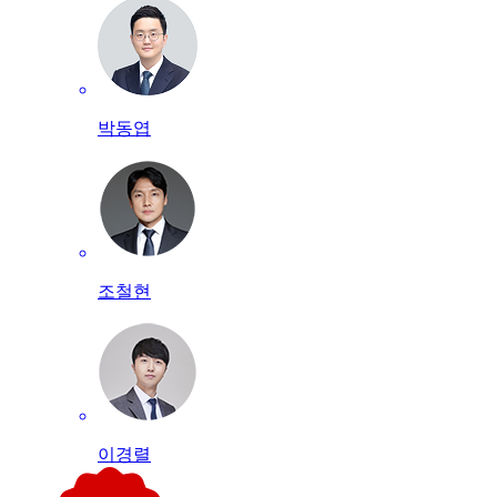
박동엽
조철현
이경렬