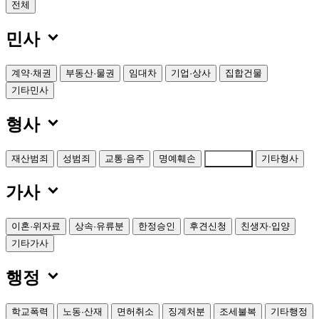
전체

민사
계약·채권
부동산·물권
임대차
기업·상사
집합건물
기타민사

형사
재산범죄
성범죄
교통·음주
명예훼손
소년범죄
기타형사

가사
이혼·위자료
상속·유류분
한정승인
후견신청
친생자·입양
기타가사

행정
학교폭력
노동·산재
면허취소
징계처분
조세불복
기타행정