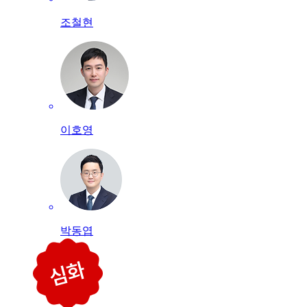
조철현
이호영
박동엽