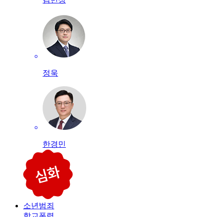
정욱
한경민
소년범죄
학교폭력