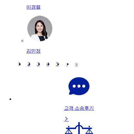
이경렬
김민정
1
2
3
4
5
›
»
고객 소송후기
