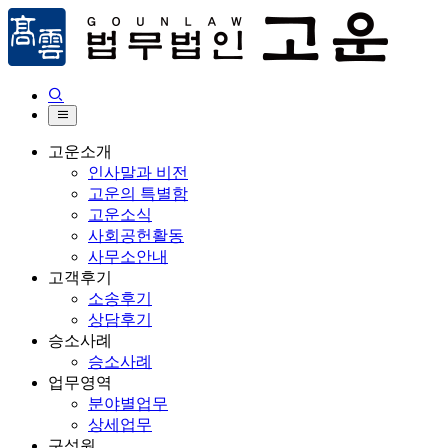


고운소개
인사말과 비전
고운의 특별함
고운소식
사회공헌활동
사무소안내
고객후기
소송후기
상담후기
승소사례
승소사례
업무영역
분야별업무
상세업무
구성원