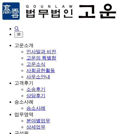


고운소개
인사말과 비전
고운의 특별함
고운소식
사회공헌활동
사무소안내
고객후기
소송후기
상담후기
승소사례
승소사례
업무영역
분야별업무
상세업무
구성원