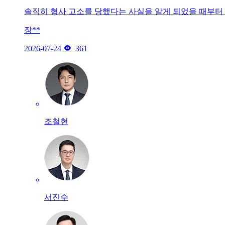
솔직히 형사 고소를 당했다는 사실을 알게 되었을 때부터
장**

2026-07-24
361
조철현
서진수