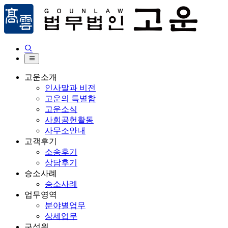


고운소개
인사말과 비전
고운의 특별함
고운소식
사회공헌활동
사무소안내
고객후기
소송후기
상담후기
승소사례
승소사례
업무영역
분야별업무
상세업무
구성원