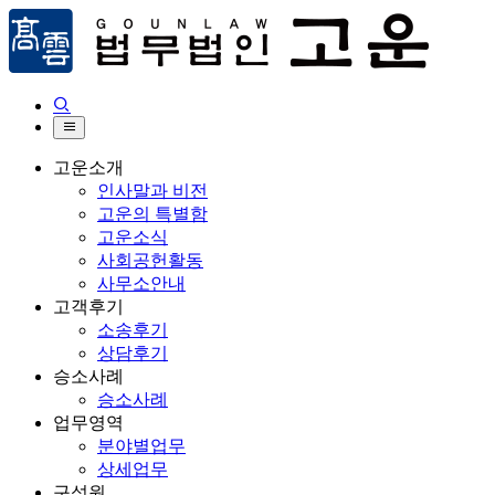


고운소개
인사말과 비전
고운의 특별함
고운소식
사회공헌활동
사무소안내
고객후기
소송후기
상담후기
승소사례
승소사례
업무영역
분야별업무
상세업무
구성원