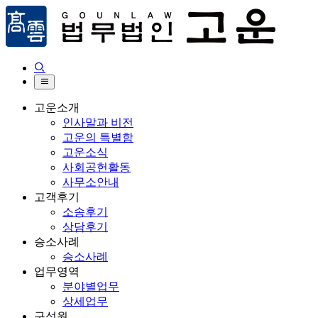


고운소개
인사말과 비전
고운의 특별함
고운소식
사회공헌활동
사무소안내
고객후기
소송후기
상담후기
승소사례
승소사례
업무영역
분야별업무
상세업무
구성원