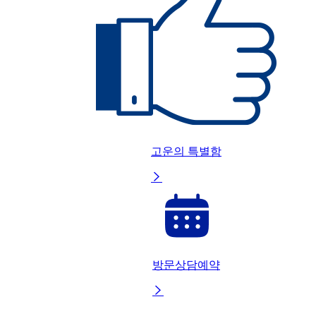
고운의 특별함

방문상담예약
