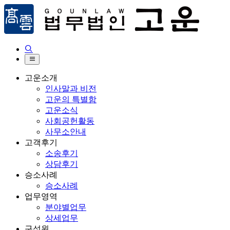


고운소개
인사말과 비전
고운의 특별함
고운소식
사회공헌활동
사무소안내
고객후기
소송후기
상담후기
승소사례
승소사례
업무영역
분야별업무
상세업무
구성원