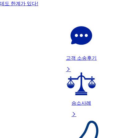
데도 한계가 있다!
고객 소송후기

승소사례
