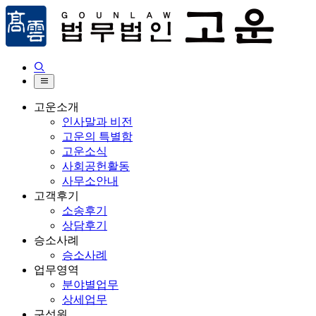


고운소개
인사말과 비전
고운의 특별함
고운소식
사회공헌활동
사무소안내
고객후기
소송후기
상담후기
승소사례
승소사례
업무영역
분야별업무
상세업무
구성원