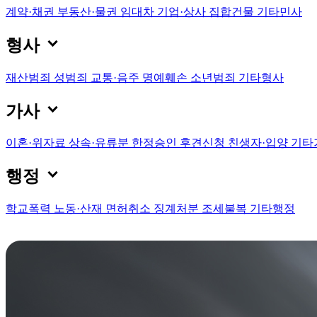
계약·채권
부동산·물권
임대차
기업·상사
집합건물
기타민사

형사
재산범죄
성범죄
교통·음주
명예훼손
소년범죄
기타형사

가사
이혼·위자료
상속·유류분
한정승인
후견신청
친생자·입양
기타

행정
학교폭력
노동·산재
면허취소
징계처분
조세불복
기타행정
노동·산재