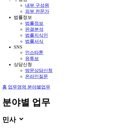
내부 구성원
외부 전문가
법률정보
법률정보
판결분석
법률지식인
법률서식
SNS
인스타툰
유튜브
상담신청
방문상담신청
온라인질문
홈
업무영역
분야별업무
분야별 업무

민사