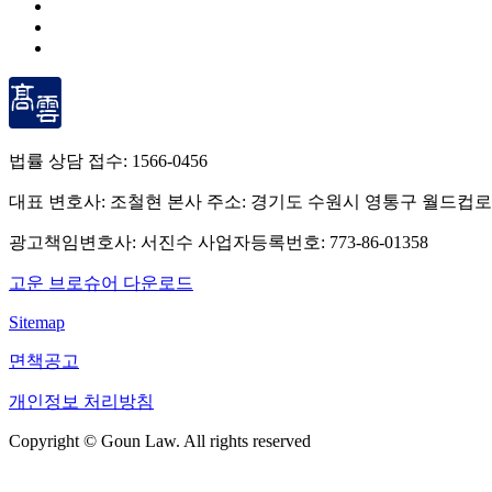
법률 상담 접수:
1566-0456
대표 변호사: 조철현
본사 주소: 경기도 수원시 영통구 월드컵로
광고책임변호사: 서진수
사업자등록번호: 773-86-01358
고운 브로슈어 다운로드
Sitemap
면책공고
개인정보 처리방침
Copyright © Goun Law. All rights reserved