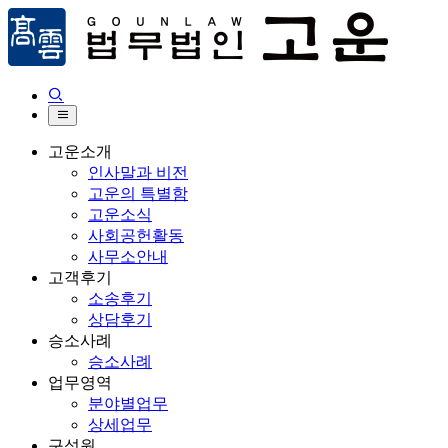


고운소개
인사말과 비전
고운의 특별함
고운소식
사회공헌활동
사무소안내
고객후기
소송후기
상담후기
승소사례
승소사례
업무영역
분야별업무
상세업무
구성원