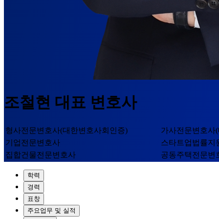
조철현
대표 변호사
형사전문변호사(대한변호사회인증)
가사전문변호사(
기업전문변호사
스타트업법률지
집합건물전문변호사
공동주택전문변
학력
경력
표창
주요업무 및 실적