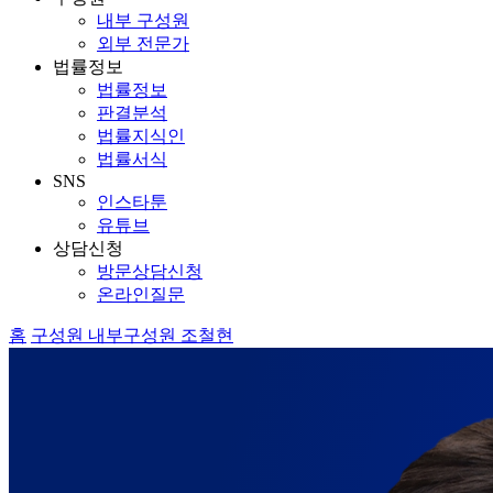
내부 구성원
외부 전문가
법률정보
법률정보
판결분석
법률지식인
법률서식
SNS
인스타툰
유튜브
상담신청
방문상담신청
온라인질문
홈
구성원
내부구성원
조철현