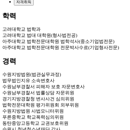
자격취득
학력
고려대학교 법학과
고려대학교 법대 대학원(형사법전공)
아주대학교 법학전문대학원 법학석사(중소기업법전문)
아주대학교 법학전문대학원 전문박사수료(기업형사전문)
경력
수원지방법원(법관실무과정)
법무법인지유 소속변호사
수원남부경찰서 피해자 보호 자문변호사
수원남부경찰서 법률상담 자문위원
경기지방경찰청 변사사건 심의위원
법학전문대학원 평가위원회 외부위원
수원지방법원 사법모니터위원
푸른중학교 학교폭력심의위원
동탄중앙고등학교 교권보호위원
수원시 청년청소년재단 감사