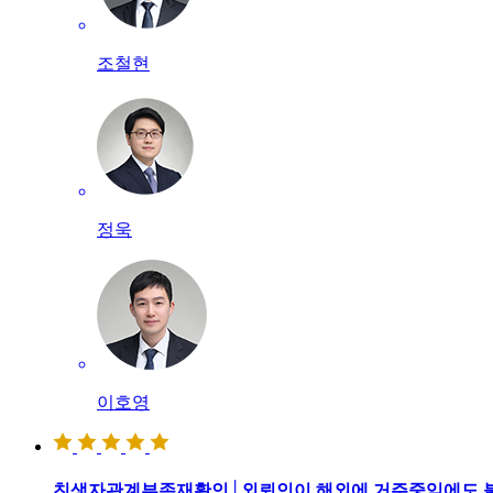
조철현
정욱
이호영
친생자관계부존재확인│외뢰인이 해외에 거주중임에도 