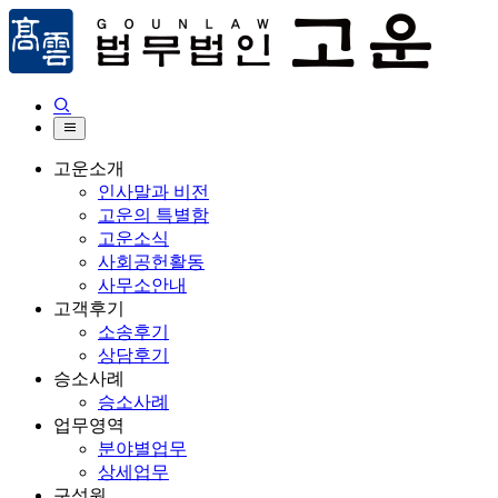


고운소개
인사말과 비전
고운의 특별함
고운소식
사회공헌활동
사무소안내
고객후기
소송후기
상담후기
승소사례
승소사례
업무영역
분야별업무
상세업무
구성원