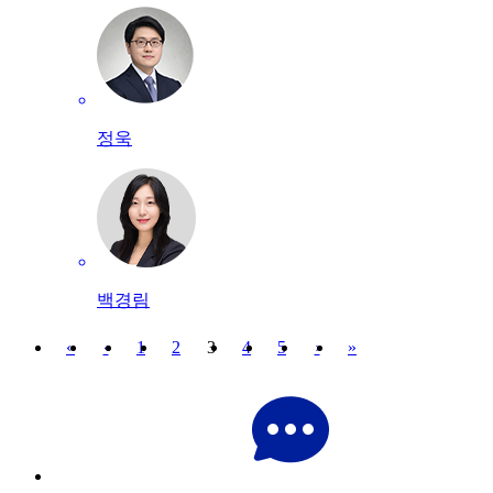
정욱
백경림
«
‹
1
2
3
4
5
›
»