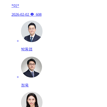
*미*

2026-02-02
608
박동엽
정욱