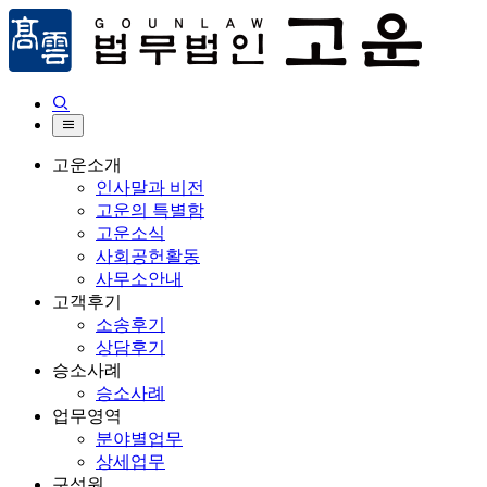


고운소개
인사말과 비전
고운의 특별함
고운소식
사회공헌활동
사무소안내
고객후기
소송후기
상담후기
승소사례
승소사례
업무영역
분야별업무
상세업무
구성원