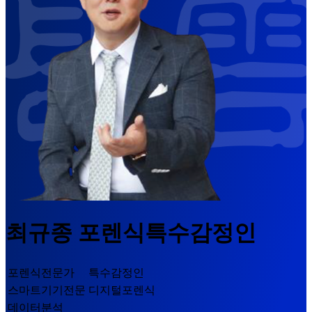
최규종
포렌식특수감정인
포렌식전문가
특수감정인
스마트기기전문
디지털포렌식
데이터분석