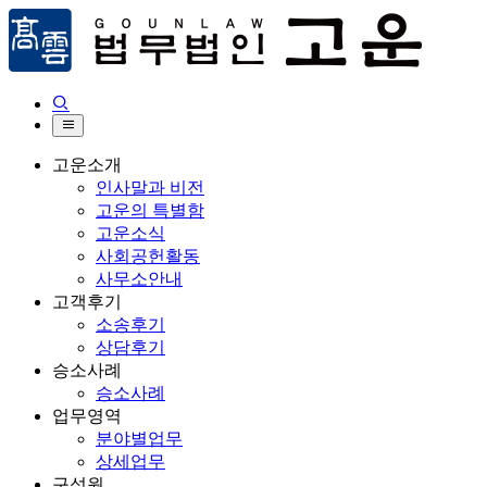


고운소개
인사말과 비전
고운의 특별함
고운소식
사회공헌활동
사무소안내
고객후기
소송후기
상담후기
승소사례
승소사례
업무영역
분야별업무
상세업무
구성원