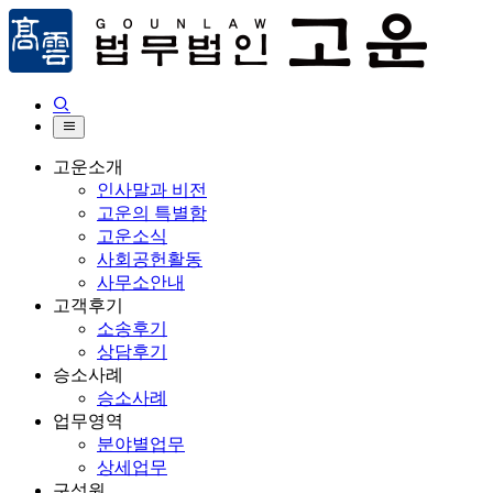


고운소개
인사말과 비전
고운의 특별함
고운소식
사회공헌활동
사무소안내
고객후기
소송후기
상담후기
승소사례
승소사례
업무영역
분야별업무
상세업무
구성원