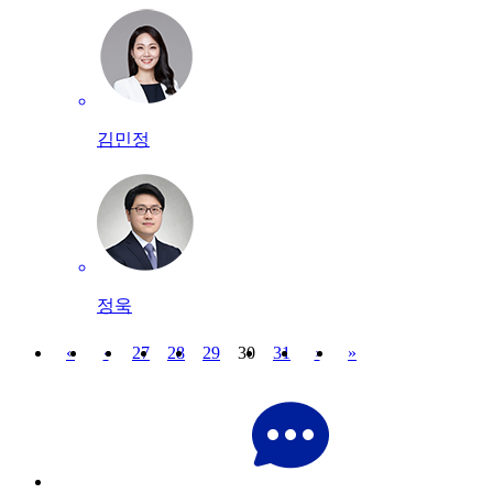
김민정
정욱
«
‹
27
28
29
30
31
›
»